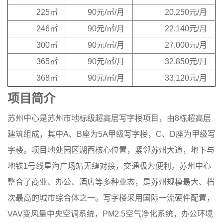
225㎡
90元/㎡/月
20,250元/月
246㎡
90元/㎡/月
22,140元/月
300㎡
90元/㎡/月
27,000元/月
365㎡
90元/㎡/月
32,850元/月
368㎡
90元/㎡/月
33,120元/月
项目简介
苏州中心是苏州市地标级超高层写字楼项目，由8栋超高层
建筑组成，其中A、B座为5A甲级写字楼，C、D座为甲级写
字楼。项目地处园区湖西核心位置，紧邻苏州大道，地下与
地铁1号线星海广场站无缝对接，交通极为便利。苏州中心
整合了商业、办公、酒店等多种业态，是苏州规模最大、档
次最高的城市综合体之一。写字楼采用国际一流硬件配置，
VAV变风量中央空调系统，PM2.5空气净化系统，办公环境