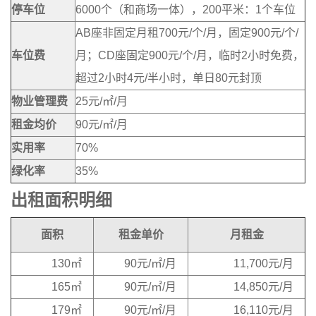
停车位
6000个（和商场一体），200平米：1个车位
AB座非固定月租700元/个/月，固定900元/个/
车位费
月；CD座固定900元/个/月，临时2小时免费，
超过2小时4元/半小时，单日80元封顶
物业管理费
25元/㎡/月
租金均价
90元/㎡/月
实用率
70%
绿化率
35%
出租面积明细
面积
租金单价
月租金
130㎡
90元/㎡/月
11,700元/月
165㎡
90元/㎡/月
14,850元/月
179㎡
90元/㎡/月
16,110元/月