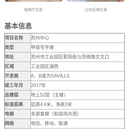
电梯厅实景
公共区域实景
基本信息
项目名称
苏州中心
类型
甲级写字楼
地址
苏州市工业园区星阳街与苏绣路交叉口
区域
工业园区湖西
开发商
A、B座为SAVILLS
竣工年月
2017年
总楼层
地上52层（主楼）
标准层高
层高4.4米，净高3米
电梯
多部客梯（和商场共用）
网络
电信、移动、联通