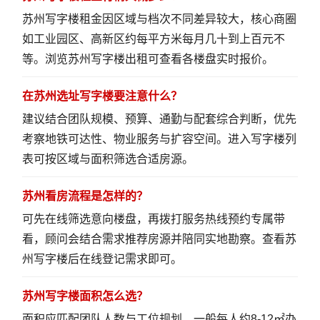
苏州写字楼租金因区域与档次不同差异较大，核心商圈
如工业园区、高新区约每平方米每月几十到上百元不
等。
浏览苏州写字楼出租
可查看各楼盘实时报价。
在苏州选址写字楼要注意什么？
建议结合团队规模、预算、通勤与配套综合判断，优先
考察地铁可达性、物业服务与扩容空间。
进入写字楼列
表
可按区域与面积筛选合适房源。
苏州看房流程是怎样的？
可先在线筛选意向楼盘，再拨打服务热线预约专属带
看，顾问会结合需求推荐房源并陪同实地勘察。
查看苏
州写字楼
后在线登记需求即可。
苏州写字楼面积怎么选？
面积应匹配团队人数与工位规划，一般每人约8-12㎡办