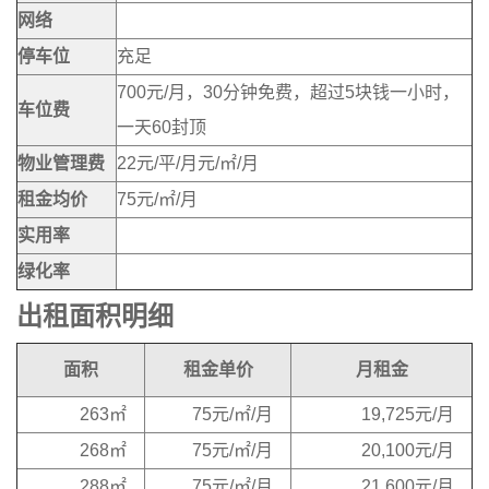
网络
停车位
充足
700元/月，30分钟免费，超过5块钱一小时，
车位费
一天60封顶
物业管理费
22元/平/月元/㎡/月
租金均价
75元/㎡/月
实用率
绿化率
出租面积明细
面积
租金单价
月租金
263㎡
75元/㎡/月
19,725元/月
268㎡
75元/㎡/月
20,100元/月
288㎡
75元/㎡/月
21,600元/月