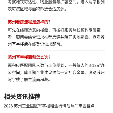
考察地铁可达性、物业服务与扩容空间。
进入写字楼列
表
可按区域与面积筛选合适房源。
苏州看房流程是怎样的？
可先在线筛选意向楼盘，再拨打服务热线预约专属带
看，顾问会结合需求推荐房源并陪同实地勘察。
查看苏
州写字楼
后在线登记需求即可。
苏州写字楼面积怎么选？
面积应匹配团队人数与工位规划，一般每人约8-12㎡办
公空间；成长期企业建议预留一定扩容余量。
浏览苏州
写字楼
了解主流面积段。
相关资讯推荐
2026 苏州工业园区写字楼租金行情与热门商圈盘点