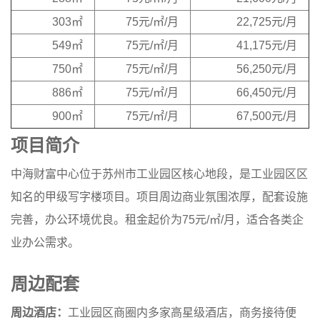
303㎡
75元/㎡/月
22,725元/月
549㎡
75元/㎡/月
41,175元/月
750㎡
75元/㎡/月
56,250元/月
886㎡
75元/㎡/月
66,450元/月
900㎡
75元/㎡/月
67,500元/月
项目简介
中海财富中心位于苏州市工业园区核心地段，是工业园区区
知名的甲级写字楼项目。项目周边商业氛围浓厚，配套设施
完善，办公环境优良。租金起价为75元/㎡/月，适合各类企
业办公需求。
周边配套
周边酒店：
工业园区商圈内多家高星级酒店，商务接待便