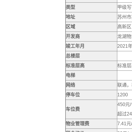
类型
甲级写
地址
苏州市
区域
高新区
开发商
龙湖物
竣工年月
2021
总楼层
标准层高
标准层
电梯
网络
联通，
停车位
1200
450
车位费
超过2
物业管理费
7.41