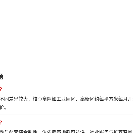
题
？
不同差异较大，核心商圈如工业园区、高新区约每平方米每月几
价。
？
勤与配套综合判断，优先考察地铁可达性、物业服务与扩容空间