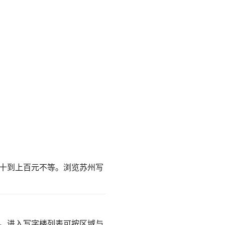
十到上百元不等。
浏览苏州写
。
进入写字楼列表
可按区域与