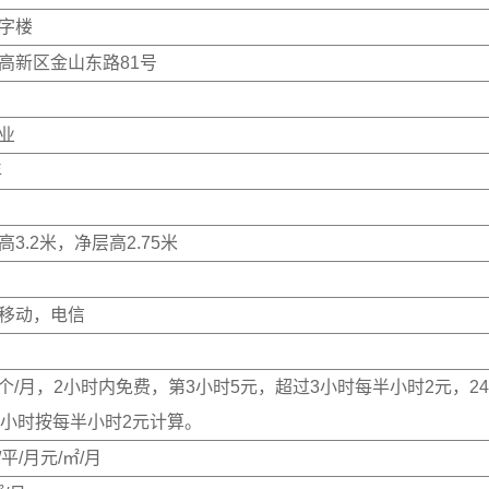
字楼
高新区金山东路81号
业
年
高3.2米，净层高2.75米
移动，电信
元/个/月，2小时内免费，第3小时5元，超过3小时每半小时2元，2
4小时按每半小时2元计算。
元/平/月元/㎡/月