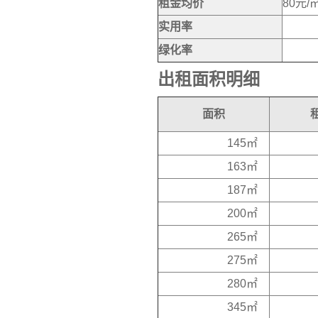
租金均价
80元/
实用率
绿化率
出租面积明细
面积
145㎡
163㎡
187㎡
200㎡
265㎡
275㎡
280㎡
345㎡