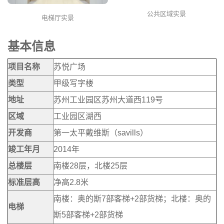
公共区域实景
电梯厅实景
基本信息
项目名称
苏悦广场
类型
甲级写字楼
地址
苏州工业园区苏州大道西119号
区域
工业园区湖西
开发商
第一太平戴维斯（savills）
竣工年月
2014年
总楼层
南楼28层，北楼25层
标准层高
净高2.8米
南楼：奥的斯7部客梯+2部货梯；北楼：奥的
电梯
斯5部客梯+2部货梯