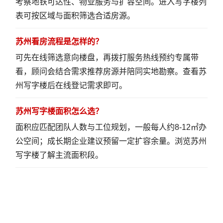
考察地铁可达性、物业服务与扩容空间。
进入写字楼列
表
可按区域与面积筛选合适房源。
苏州看房流程是怎样的？
可先在线筛选意向楼盘，再拨打服务热线预约专属带
看，顾问会结合需求推荐房源并陪同实地勘察。
查看苏
州写字楼
后在线登记需求即可。
苏州写字楼面积怎么选？
面积应匹配团队人数与工位规划，一般每人约8-12㎡办
公空间；成长期企业建议预留一定扩容余量。
浏览苏州
写字楼
了解主流面积段。