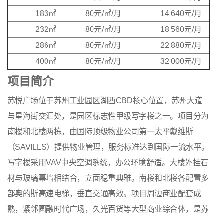
183㎡
80元/㎡/月
14,640元/月
232㎡
80元/㎡/月
18,560元/月
286㎡
80元/㎡/月
22,880元/月
400㎡
80元/㎡/月
32,000元/月
项目简介
苏悦广场位于苏州工业园区湖西CBD核心位置，苏州大道
与星海街交汇处，是园区标志性甲级写字楼之一。项目分为
南楼和北楼两栋，由国际顶级物业公司第一太平戴维斯
（SAVILLS）提供物业管理，服务标准达到国际一流水平。
写字楼采用VAV中央空调系统，办公环境舒适。大楼外挂石
材与玻璃幕墙相结合，立面稳重典雅。南楼和北楼各配置多
部奥的斯高速电梯，垂直交通高效。项目周边商业配套成
熟，紧邻圆融时代广场，久光百货等大型商业综合体，是苏