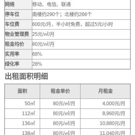
网络
移动、电信、联通
停车位
南楼约290个；北楼约266个
车位费
600元/月，半小时免费，超过5元/小时
物业管理费
25元/㎡/月
租金均价
80元/㎡/月
实用率
68%
绿化率
28%
出租面积明细
面积
租金单价
月租金
50㎡
80元/㎡/月
4,000元/月
112㎡
80元/㎡/月
8,960元/月
136㎡
80元/㎡/月
10,880元/月
138㎡
80元/㎡/月
11,040元/月