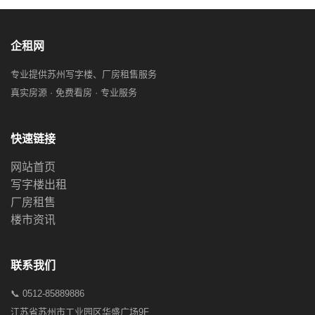
企租网
专业提供苏州写字楼、厂房租售服务
真实房源 · 免费看房 · 专业服务
快速链接
网站首页
写字楼出租
厂房租售
楼市资讯
联系我们
📞 0512-85889886
江苏省苏州市工业园区华盛广场9F